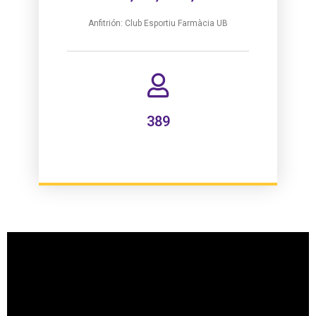
Anfitrión: Club Esportiu Farmàcia UB
389